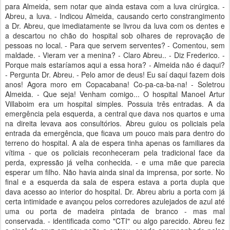
para Almeida, sem notar que ainda estava com a luva cirúrgica. -
Abreu, a luva. - Indicou Almeida, causando certo constrangimento
a Dr. Abreu, que imediatamente se livrou da luva com os dentes e
a descartou no chão do hospital sob olhares de reprovação de
pessoas no local. - Para que servem serventes? - Comentou, sem
maldade. - Vieram ver a menina? - Claro Abreu.. - Diz Frederico. -
Porque mais estaríamos aqui a essa hora? - Almeida não é daqui?
- Pergunta Dr. Abreu. - Pelo amor de deus! Eu saí daqui fazem dois
anos! Agora moro em Copacabana! Co-pa-ca-ba-na! - Soletrou
Almeida. - Que seja! Venham comigo... O hospital Manoel Artur
Villaboim era um hospital simples. Possuia três entradas. A da
emergência pela esquerda, a central que dava nos quartos e uma
na direita levava aos consultórios. Abreu guiou os policiais pela
entrada da emergência, que ficava um pouco mais para dentro do
terreno do hospital. A ala de espera tinha apenas os familiares da
vítima - que os policiais reconheceram pela tradicional face da
perda, expressão já velha conhecida. - e uma mãe que parecia
esperar um filho. Não havia ainda sinal da imprensa, por sorte. No
final e a esquerda da sala de espera estava a porta dupla que
dava acesso ao interior do hospital. Dr. Abreu abriu a porta com já
certa intimidade e avançou pelos corredores azulejados de azul até
uma ou porta de madeira pintada de branco - mas mal
conservada. - identificada como "CTI" ou algo parecido. Abreu fez