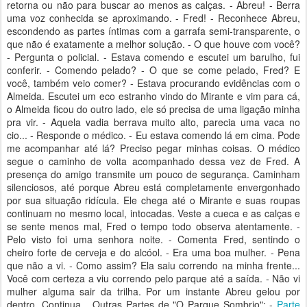
retorna ou não para buscar ao menos as calças. - Abreu! - Berra
uma voz conhecida se aproximando. - Fred! - Reconhece Abreu,
escondendo as partes íntimas com a garrafa semi-transparente, o
que não é exatamente a melhor solução. - O que houve com você?
- Pergunta o policial. - Estava comendo e escutei um barulho, fui
conferir. - Comendo pelado? - O que se come pelado, Fred? E
você, também veio comer? - Estava procurando evidências com o
Almeida. Escutei um eco estranho vindo do Mirante e vim para cá,
o Almeida ficou do outro lado, ele só precisa de uma ligação minha
pra vir. - Aquela vadia berrava muito alto, parecia uma vaca no
cio... - Responde o médico. - Eu estava comendo lá em cima. Pode
me acompanhar até lá? Preciso pegar minhas coisas. O médico
segue o caminho de volta acompanhado dessa vez de Fred. A
presença do amigo transmite um pouco de segurança. Caminham
silenciosos, até porque Abreu está completamente envergonhado
por sua situação ridícula. Ele chega até o Mirante e suas roupas
continuam no mesmo local, intocadas. Veste a cueca e as calças e
se sente menos mal, Fred o tempo todo observa atentamente. -
Pelo visto foi uma senhora noite. - Comenta Fred, sentindo o
cheiro forte de cerveja e do alcóol. - Era uma boa mulher. - Pena
que não a vi. - Como assim? Ela saiu correndo na minha frente...
Você com certeza a viu correndo pelo parque até a saída. - Não vi
mulher alguma sair da trilha. Por um instante Abreu gelou por
dentro. Continua... Outras Partes de "O Parque Sombrio": -
Parte