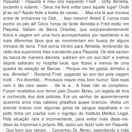
Paquetá! - Paquetá é meu ovo esquerdo Fred! - Grita Almeida,
socando o volante. - Deus me livre voltar para àquele lugar! Onde
já se viu? Aquilo fede a bosta de cavalo... - Mas era lá que morava
antes de entrarmos na Civil... - Isso mesmo! Antes! E nunca mais
ponho os pés ali! Cinco horas da tarde Almeida e Fred estão em
Paquetá. Saltam da Barca Charitas, que surpreendentemente
fizera a viagem em uma hora acompanhados por repórteres e os
mais diferentes tipos que se movimentam em busca de alguns
minutos de fama. Fred sorria irônico para Almeida, lembrando do
rádio dos superiores lhes mandando para Paquetá. Os dois saíram
da barca de maneira discreta, subiram em um eco-táxi* e metros
depois saltaram no hospital local, que ficava a menos de uma
quadra da estação de Barcas. - Porque me fez gastar dinheiro a
toa, Almeida? - Reclama Fred, pagando ao eco-táxi pela viagem
inútil. - Foi divertido... Precisava reaver meu bom humor. Seis reais
nem é tão caro assim. - Vai te a... A frase não se completou.
Foram recebidos com fervor pelo Doutor Abreu, um legista de fora
e conhecido dos dois policiais. Era um senhor de aparentemente
quarenta anos mas cabelos grisalhos quase brancos. Vestia um
avental branco com algumas gotas de sangue espalhada e no
peito tinha um crachá com o logotipo do Instituto Médico Legal.
Pela situação rara e inconveniente, para evitar mais disse-me-
disse da Imprensa o próprio IML optou por fazer tudo em Paquetã.
- Que bom que vieram. - Comentou Dr. Abreu, estendendo a mão