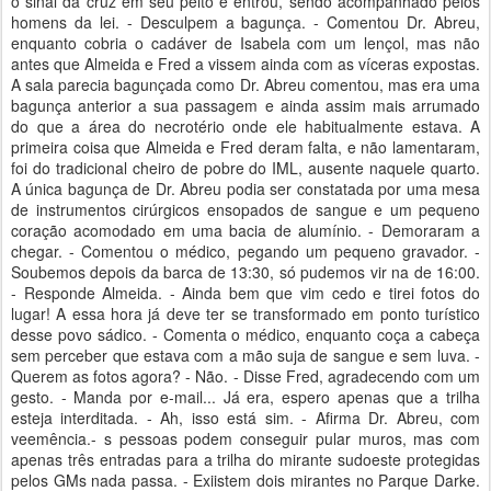
o sinal da cruz em seu peito e entrou, sendo acompanhado pelos
homens da lei. - Desculpem a bagunça. - Comentou Dr. Abreu,
enquanto cobria o cadáver de Isabela com um lençol, mas não
antes que Almeida e Fred a vissem ainda com as víceras expostas.
A sala parecia bagunçada como Dr. Abreu comentou, mas era uma
bagunça anterior a sua passagem e ainda assim mais arrumado
do que a área do necrotério onde ele habitualmente estava. A
primeira coisa que Almeida e Fred deram falta, e não lamentaram,
foi do tradicional cheiro de pobre do IML, ausente naquele quarto.
A única bagunça de Dr. Abreu podia ser constatada por uma mesa
de instrumentos cirúrgicos ensopados de sangue e um pequeno
coração acomodado em uma bacia de alumínio. - Demoraram a
chegar. - Comentou o médico, pegando um pequeno gravador. -
Soubemos depois da barca de 13:30, só pudemos vir na de 16:00.
- Responde Almeida. - Ainda bem que vim cedo e tirei fotos do
lugar! A essa hora já deve ter se transformado em ponto turístico
desse povo sádico. - Comenta o médico, enquanto coça a cabeça
sem perceber que estava com a mão suja de sangue e sem luva. -
Querem as fotos agora? - Não. - Disse Fred, agradecendo com um
gesto. - Manda por e-mail... Já era, espero apenas que a trilha
esteja interditada. - Ah, isso está sim. - Afirma Dr. Abreu, com
veemência.- s pessoas podem conseguir pular muros, mas com
apenas três entradas para a trilha do mirante sudoeste protegidas
pelos GMs nada passa. - Exiistem dois mirantes no Parque Darke.