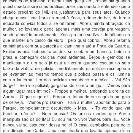
condições de trabalho, é nada mais que justo", respondia quando
questionado sobre suas práticas onerosas dando a entender que o
estado precário do IML era justificativa para seus atos. Quando
chega quase uma hora da manhã Zeca, o dono do bar, de forma
educada convida todos a se retirarem. Abreu, ainda abraçado da
mulher, se levanta e pede apenas mais uma cerveja pra viagem,
sendo atendido prontamente. Zeca preferia se livrar do bêbado do
que manter um casco de vidro - pelo qual cobrou. Abreu retoma
caminhada com sua parceira e caminham até a Praia da Guarda.
Excitados pela bebedeira os dois se sentam um banco a beira da
praia e começam carícias mais ardentes. Beijos e gemidos se
manifestam e um seio já está a mostra quando escutam o som
baixo da viatura de polícia. Imediatamente os dois se recompõe e
se levantam ao mesmo tempo que a polícia passa e os ilumina
com a lanterna. Um dos policiais reconhece o médico. - Vai São
Jorge! - Berra o policial, gargalhando com o amigo. - Vamos para
algum lugar mais íntimo? - Propõe a mulher, lambendo a orelha de
Abreu. - O que sugere? - Pergunta, tomando em seguida um gole
de cerveja. - Vamos pro Darke? - Fala a mulher, apontando para o
Parque, completamente escurecido. - Mas... - To vendo que vai
brochar, não é? - Nem pensar! Os únicos mortos que Abreu
manipula são os do IML! Eu sou muito vivo! Vamos para lá... Você
nunca vai se esquecer dessa noite! O casal cambaleia pela noite
em direção ao Darke. Uma caminhada que levaria apenas cinco