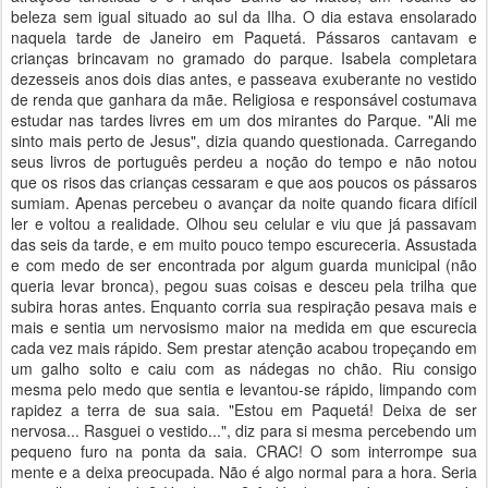
beleza sem igual situado ao sul da Ilha. O dia estava ensolarado
naquela tarde de Janeiro em Paquetá. Pássaros cantavam e
crianças brincavam no gramado do parque. Isabela completara
dezesseis anos dois dias antes, e passeava exuberante no vestido
de renda que ganhara da mãe. Religiosa e responsável costumava
estudar nas tardes livres em um dos mirantes do Parque. "Ali me
sinto mais perto de Jesus", dizia quando questionada. Carregando
seus livros de português perdeu a noção do tempo e não notou
que os risos das crianças cessaram e que aos poucos os pássaros
sumiam. Apenas percebeu o avançar da noite quando ficara difícil
ler e voltou a realidade. Olhou seu celular e viu que já passavam
das seis da tarde, e em muito pouco tempo escureceria. Assustada
e com medo de ser encontrada por algum guarda municipal (não
queria levar bronca), pegou suas coisas e desceu pela trilha que
subira horas antes. Enquanto corria sua respiração pesava mais e
mais e sentia um nervosismo maior na medida em que escurecia
cada vez mais rápido. Sem prestar atenção acabou tropeçando em
um galho solto e caiu com as nádegas no chão. Riu consigo
mesma pelo medo que sentia e levantou-se rápido, limpando com
rapidez a terra de sua saia. "Estou em Paquetá! Deixa de ser
nervosa... Rasguei o vestido...", diz para si mesma percebendo um
pequeno furo na ponta da saia. CRAC! O som interrompe sua
mente e a deixa preocupada. Não é algo normal para a hora. Seria