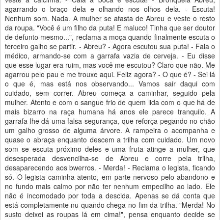
agarrando o braço dela e olhando nos olhos dela. - Escuta!
Nenhum som. Nada. A mulher se afasta de Abreu e veste o resto
da roupa. "Você é um filho da puta! E maluco! Tinha que ser doutor
de defunto mesmo...", reclama a moça quando finalmente escuta o
terceiro galho se partir. - Abreu? - Agora escutou sua puta! - Fala o
médico, armando-se com a garrafa vazia de cerveja. - Eu disse
que esse lugar era ruim, mas você me escutou? Claro que não. Me
agarrou pelo pau e me trouxe aqui. Feliz agora? - O que é? - Sei lá
o que é, mas está nos observando... Vamos sair daqui com
cuidado, sem correr. Abreu começa a caminhar, seguido pela
mulher. Atento e com o sangue frio de quem lida com o que há de
mais bizarro na raça humana há anos ele parece tranquilo. A
garrafa lhe dá uma falsa segurança, que reforça pegando no chão
um galho grosso de alguma árvore. A rampeira o acompanha e
quase o abraça enquanto descem a trilha com cuidado. Um novo
som se escuta próximo deles e uma fruta atinge a mulher, que
desesperada desvencilha-se de Abreu e corre pela trilha,
desaparecendo aos bwerros. - Merda! - Reclama o legista, ficando
só. O legista caminha atento, em parte nervoso pelo abandono e
no fundo mais calmo por não ter nenhum empecilho ao lado. Ele
não é incomodado por toda a descida. Apenas se dá conta que
está completamente nu quando chega no fim da trilha. "Merda! No
susto deixei as roupas lá em cima!", pensa enquanto decide se