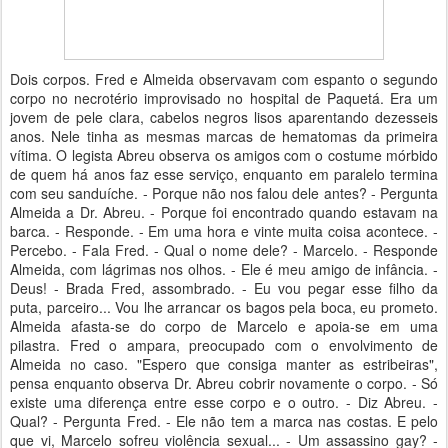
Dois corpos. Fred e Almeida observavam com espanto o segundo
corpo no necrotério improvisado no hospital de Paquetá. Era um
jovem de pele clara, cabelos negros lisos aparentando dezesseis
anos. Nele tinha as mesmas marcas de hematomas da primeira
vítima. O legista Abreu observa os amigos com o costume mórbido
de quem há anos faz esse serviço, enquanto em paralelo termina
com seu sanduíche. - Porque não nos falou dele antes? - Pergunta
Almeida a Dr. Abreu. - Porque foi encontrado quando estavam na
barca. - Responde. - Em uma hora e vinte muita coisa acontece. -
Percebo. - Fala Fred. - Qual o nome dele? - Marcelo. - Responde
Almeida, com lágrimas nos olhos. - Ele é meu amigo de infância. -
Deus! - Brada Fred, assombrado. - Eu vou pegar esse filho da
puta, parceiro... Vou lhe arrancar os bagos pela boca, eu prometo.
Almeida afasta-se do corpo de Marcelo e apoia-se em uma
pilastra. Fred o ampara, preocupado com o envolvimento de
Almeida no caso. "Espero que consiga manter as estribeiras",
pensa enquanto observa Dr. Abreu cobrir novamente o corpo. - Só
existe uma diferença entre esse corpo e o outro. - Diz Abreu. -
Qual? - Pergunta Fred. - Ele não tem a marca nas costas. E pelo
que vi, Marcelo sofreu violência sexual... - Um assassino gay? -