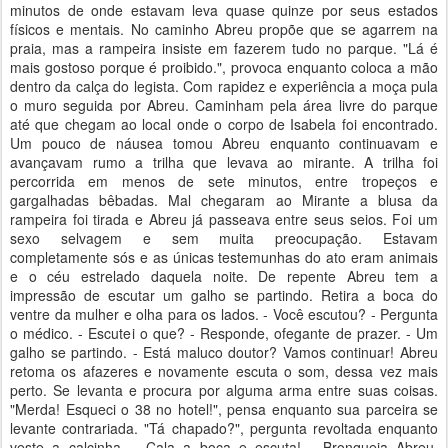
minutos de onde estavam leva quase quinze por seus estados
físicos e mentais. No caminho Abreu propõe que se agarrem na
praia, mas a rampeira insiste em fazerem tudo no parque. "Lá é
mais gostoso porque é proibido.", provoca enquanto coloca a mão
dentro da calça do legista. Com rapidez e experiência a moça pula
o muro seguida por Abreu. Caminham pela área livre do parque
até que chegam ao local onde o corpo de Isabela foi encontrado.
Um pouco de náusea tomou Abreu enquanto continuavam e
avançavam rumo a trilha que levava ao mirante. A trilha foi
percorrida em menos de sete minutos, entre tropeços e
gargalhadas bêbadas. Mal chegaram ao Mirante a blusa da
rampeira foi tirada e Abreu já passeava entre seus seios. Foi um
sexo selvagem e sem muita preocupação. Estavam
completamente sós e as únicas testemunhas do ato eram animais
e o céu estrelado daquela noite. De repente Abreu tem a
impressão de escutar um galho se partindo. Retira a boca do
ventre da mulher e olha para os lados. - Você escutou? - Pergunta
o médico. - Escutei o que? - Responde, ofegante de prazer. - Um
galho se partindo. - Está maluco doutor? Vamos continuar! Abreu
retoma os afazeres e novamente escuta o som, dessa vez mais
perto. Se levanta e procura por alguma arma entre suas coisas.
"Merda! Esqueci o 38 no hotel!", pensa enquanto sua parceira se
levante contrariada. "Tá chapado?", pergunta revoltada enquanto
veste a calcinha. - Cala a boca e escuta! - Bronqueia Abreu,