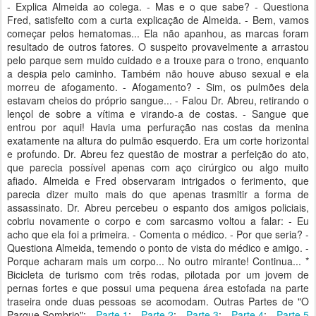
- Explica Almeida ao colega. - Mas e o que sabe? - Questiona
Fred, satisfeito com a curta explicação de Almeida. - Bem, vamos
começar pelos hematomas... Ela não apanhou, as marcas foram
resultado de outros fatores. O suspeito provavelmente a arrastou
pelo parque sem muido cuidado e a trouxe para o trono, enquanto
a despia pelo caminho. Também não houve abuso sexual e ela
morreu de afogamento. - Afogamento? - Sim, os pulmões dela
estavam cheios do próprio sangue... - Falou Dr. Abreu, retirando o
lençol de sobre a vítima e virando-a de costas. - Sangue que
entrou por aqui! Havia uma perfuração nas costas da menina
exatamente na altura do pulmão esquerdo. Era um corte horizontal
e profundo. Dr. Abreu fez questão de mostrar a perfeição do ato,
que parecia possível apenas com aço cirúrgico ou algo muito
afiado. Almeida e Fred observaram intrigados o ferimento, que
parecia dizer muito mais do que apenas trasmitir a forma de
assassinato. Dr. Abreu percebeu o espanto dos amigos policiais,
cobriu novamente o corpo e com sarcasmo voltou a falar: - Eu
acho que ela foi a primeira. - Comenta o médico. - Por que seria? -
Questiona Almeida, temendo o ponto de vista do médico e amigo. -
Porque acharam mais um corpo... No outro mirante! Continua... *
Bicicleta de turismo com três rodas, pilotada por um jovem de
pernas fortes e que possui uma pequena área estofada na parte
traseira onde duas pessoas se acomodam. Outras Partes de "O
Parque Sombrio": -
Parte 1
; -
Parte 2
; -
Parte 3
; -
Parte 4
; -
Parte 5