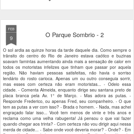
FEB
O Parque Sombrio - 2
9
O sol ardia as quinze horas da tarde daquele dia. Como sempre o
trânsito do centro do Rio de Janeiro estava caótico e buzinas
soavam famintas aumentando ainda mais a sensação de calor em
todos os motoristas infelizes que tinham que passar por aquela
região. Não haviam pessoas satisfeitas, não havia o sorriso
lendário do rosto carioca. Apenas um ou outro conseguia sorrir,
mas esses com certeza não eram motoristas... - Odeio essa
cidade. - Comenta Almeida, enquanto dirige seu santana preto de
placa branca pela Av. 1° de Março. - Mas adora as putas. -
Responde Frederico, ou apenas Fred, seu companheiro. - O que
tem as putas a ver com isso? - Brada o homem. - Nada, mas achei
engraçado falar isso... Você tem menos de vinte e três anos e
reclama como uma velha rabugenta! Já pensou o que vai fazer
quando chegar aos trinta? - Com certeza não vou dirigir aqui nessa
merda de cidade... - Sabe onde você deveria morar? - Onde? - Em