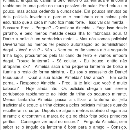
Almeida, enquanto caminha pelo entorno da entrada e encontra
rapidamente uma parte do muro possível de pular. Fred reluta um
pouco, mas acaba cedendo a curiosidade. Em poucos minutos os
dois policiais invadem o parque e caminham com calma pela
escuridão que a cada minuto fica mais forte. - Isso vai dar merda. -
Sussurra Fred. - Porque? - Questiona Almeida. - Faço isso desde
pirralho, e pelo menos metade dessa ilha foi fabricada aqui. O
Darke a noite é um verdadeiro motel! - Mas nós somos policiais!
Deveríamos ao menos ter pedido autorização ao administrador
daqui. - Você o viu? - Não. - Nem eu, então vamos até a segunda
trilha logo, procuramos pelo tal cano de ferro e vamos embora
daqui. Trouxe lanterna? - Só celular. - Eu trouxe, então não
atrapalhe, ok? - Almeida saca uma pequena lanterna de bolso e
ilumina o rosto de forma sinistra. - Eu sou o assassino do Darke!
Buuuuuuu! - Qual a sua idade Almeida? Dez anos? - Em cada
perna. - Responde Almeida. - Fred, já te falei que você é muito
babaca? - Hoje ainda não. Os policiais chegam sem serem
pertubados rapidamente ao início da trilha do segundo mirante.
Menos fanfarrão Almeida passa a utilizar a lanterna do jeito
tradicional e segue a trilha deixada pelos policiais militares quando
recolheram o corpo. Depois de alguns metros subindo chegam ao
mirante e encontram a marca de giz no chão feita pelos primeiros
peritos. - Consegue ver aqui no escuro? - Pergunta Almeida, sem
saber se o ângulo da lanterna é bom para o amigo. - Consigo,