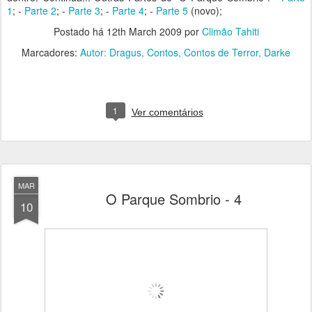
1
; -
Parte 2
; -
Parte 3
; -
Parte 4
; -
Parte 5
(novo);
Postado há
12th March 2009
por
Climão Tahiti
Marcadores:
Autor: Dragus
Contos
Contos de Terror
Darke
1
Ver comentários
MAR
O Parque Sombrio - 4
10