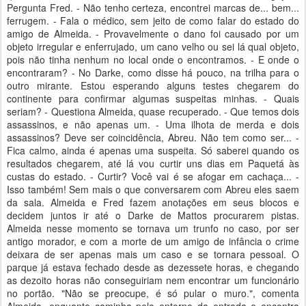
Pergunta Fred. - Não tenho certeza, encontrei marcas de... bem...
ferrugem. - Fala o médico, sem jeito de como falar do estado do
amigo de Almeida. - Provavelmente o dano foi causado por um
objeto irregular e enferrujado, um cano velho ou sei lá qual objeto,
pois não tinha nenhum no local onde o encontramos. - E onde o
encontraram? - No Darke, como disse há pouco, na trilha para o
outro mirante. Estou esperando alguns testes chegarem do
continente para confirmar algumas suspeitas minhas. - Quais
seriam? - Questiona Almeida, quase recuperado. - Que temos dois
assassinos, e não apenas um. - Uma ilhota de merda e dois
assassinos? Deve ser coincidência, Abreu. Não tem como ser... -
Fica calmo, ainda é apenas uma suspeita. Só saberei quando os
resultados chegarem, até lá vou curtir uns dias em Paquetá às
custas do estado. - Curtir? Você vai é se afogar em cachaça... -
Isso também! Sem mais o que conversarem com Abreu eles saem
da sala. Almeida e Fred fazem anotações em seus blocos e
decidem juntos ir até o Darke de Mattos procurarem pistas.
Almeida nesse momento se tornava um trunfo no caso, por ser
antigo morador, e com a morte de um amigo de infância o crime
deixara de ser apenas mais um caso e se tornara pessoal. O
parque já estava fechado desde as dezessete horas, e chegando
as dezoito horas não conseguiriam nem encontrar um funcionário
no portão. "Não se preocupe, é só pular o muro.", comenta