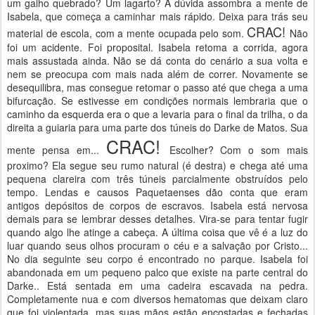
um galho quebrado? Um lagarto? A dúvida assombra a mente de
Isabela, que começa a caminhar mais rápido. Deixa para trás seu
CRAC!
material de escola, com a mente ocupada pelo som.
Não
foi um acidente. Foi proposital. Isabela retoma a corrida, agora
mais assustada ainda. Não se dá conta do cenário a sua volta e
nem se preocupa com mais nada além de correr. Novamente se
desequilibra, mas consegue retomar o passo até que chega a uma
bifurcação. Se estivesse em condições normais lembraria que o
caminho da esquerda era o que a levaria para o final da trilha, o da
direita a guiaria para uma parte dos túneis do Darke de Matos. Sua
CRAC!
mente pensa em...
Escolher? Com o som mais
proximo? Ela segue seu rumo natural (é destra) e chega até uma
pequena clareira com três túneis parcialmente obstruídos pelo
tempo. Lendas e causos Paquetaenses dão conta que eram
antigos depósitos de corpos de escravos. Isabela está nervosa
demais para se lembrar desses detalhes. Vira-se para tentar fugir
quando algo lhe atinge a cabeça. A última coisa que vê é a luz do
luar quando seus olhos procuram o céu e a salvação por Cristo...
No dia seguinte seu corpo é encontrado no parque. Isabela foi
abandonada em um pequeno palco que existe na parte central do
Darke.. Está sentada em uma cadeira escavada na pedra.
Completamente nua e com diversos hematomas que deixam claro
que foi violentada, mas suas mãos estão encostadas e fechadas