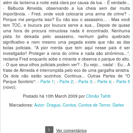
além da lanterna a noite está clara por causa da lua. - É verdade...
- Balbucia Almeida, observando a lua cheia sem dar muita
importância. - Fred, onde você colocaria uma arma de crime? -
Porque me pergunta isso? Eu não sou o assassino... - Mas você
tem TOC, e loucura por loucura serve a sua... Depois de quase
uma hora de procura minuciosa nada é encontrado. Nenhuma
pista foi deixada pelo assassino, nenhum galho quebrado
significativo e nem mesmo uma pegada existe que não as das
botas policiais. "A pior merda que tem aqui nesse país é ser
investigador! Proteger a cena do crime e nada são sinônimos...",
reclama Fred enquanto sobe o mirante e observa o parque do alto.
- O que seus olhos policiais podem ver? - Eu vejo... nada! - Eu... A
frase de Almeida é interrompida pelo eco de uma gargalha sinistra.
Os dois não estão sozinhos. Continua... Outras Partes de "O
Parque Sombrio": -
Parte 1
; -
Parte 2
; -
Parte 3
; -
Parte 4
; -
Parte 5
(novo);
Postado há
10th March 2009
por
Climão Tahiti
Marcadores:
Autor: Dragus
Contos
Contos de Terror
Darke
1
Ver comentários