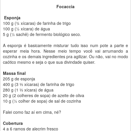
Focaccia
Esponja
100 g (¾ xícaras) de farinha de trigo
100 g (½ xícara) de água
5 g (½ sachê) de fermento biológico seco.
A esponja é basicamente misturar tudo isso num pote a parte e
esperar meia hora. Nesse meio tempo você vai arrumando a
cozinha e os demais ingredientes pra agilizar. Ou não, vai no modo
caótico mesmo e seja o que sua divindade quiser.
Massa final
205 g de esponja
400 g (3 ⅓ xícaras) de farinha de trigo
280 g (1 ⅓ xícara) de água
20 g (2 colheres de sopa) de azeite de oliva
10 g (½ colher de sopa) de sal de cozinha
Falei como faz aí em cima, né?
Cobertura
4 a 6 ramos de alecrim fresco